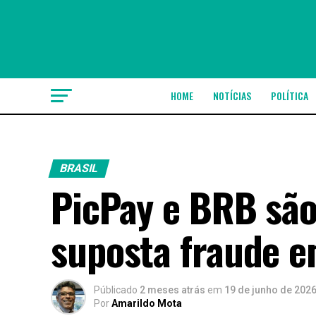
HOME
NOTÍCIAS
POLÍTICA
BRASIL
PicPay e BRB são
suposta fraude e
Públicado
2 meses atrás
em
19 de junho de 202
Por
Amarildo Mota