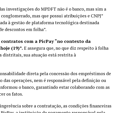
das investigações do MPDFT não é o banco, mas sim a
o conglomerado, mas que possui atribuições e CNPJ”
onada à gestão de plataforma tecnológica destinada
de descontos em folha”.
contratos com a PicPay “no contexto da
oje (19)”.
E assegura que, no que diz respeito à folha
distritais, sua atuação está restrita à
onsabilidade direta pela concessão dos empréstimos de
ão das operações, nem é responsável pela definição ou
informou o banco, garantindo estar colaborando com as
er os fatos.
ngerência sobre a contratação, as condições financeiras
a PicPay, a instituição de pagamento responsável pela