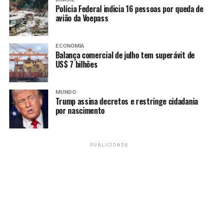
Polícia Federal indicia 16 pessoas por queda de
Se condenados, os suspeitos podem cumprir penas de
avião da Voepass
até 30 anos pelos crimes de furto qualificado mediante
fraude, invasão de dispositivo informático, lavagem de
ECONOMIA
capitais e organização criminosa.
Balança comercial de julho tem superávit de
US$ 7 bilhões
Fonte:
Agência Brasil
MUNDO
Trump assina decretos e restringe cidadania
TAGS
por nascimento
PRÓXIMO
Fugitivos de penitenciária federal em Mossoró são
recapturados no Pará
PUBLICIDADE
RECENTES
Especial Paralelos, da TV Brasil, traça comparativo
entre 1964 e 2023
Amarildo Mota