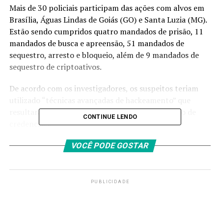
Mais de 30 policiais participam das ações com alvos em
Brasília, Águas Lindas de Goiás (GO) e Santa Luzia (MG).
Estão sendo cumpridos quatro mandados de prisão, 11
mandados de busca e apreensão, 51 mandados de
sequestro, arresto e bloqueio, além de 9 mandados de
sequestro de criptoativos.
De acordo com os investigadores, os suspeitos teriam
utilizado “técnicas avançadas de hackeamento” que
resultaram na criação de um
site
falso para roubo de
CONTINUE LENDO
credenciais.
“Por meio desse
site
, induziram um servidor da
VOCÊ PODE GOSTAR
prefeitura de Telêmaco Borba a fornecer suas
informações de
login
e senha, que foram
posteriormente utilizadas para acessar o sistema
PUBLICIDADE
GovConta do município”, detalhou a PF.
Na sequência, clonaram o perfil do servidor em um