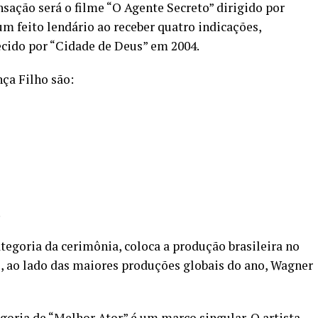
nsação será o filme “O Agente Secreto” dirigido por
m feito lendário ao receber quatro indicações,
ecido por “Cidade de Deus” em 2004.
ça Filho são:
.
ategoria da cerimônia, coloca a produção brasileira no
 ao lado das maiores produções globais do ano, Wagner
oria de “Melhor Ator” é um marco singular. O artista