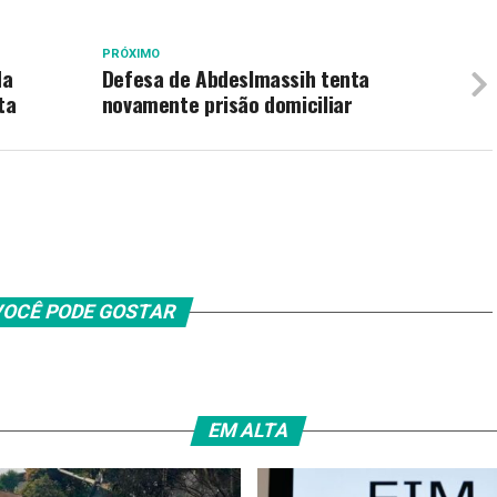
PRÓXIMO
da
Defesa de Abdeslmassih tenta
ta
novamente prisão domiciliar
OCÊ PODE GOSTAR
EM ALTA