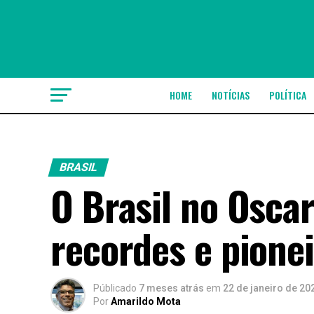
HOME
NOTÍCIAS
POLÍTICA
BRASIL
O Brasil no Osca
recordes e pione
Públicado
7 meses atrás
em
22 de janeiro de 20
Por
Amarildo Mota