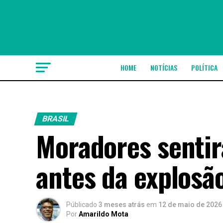
HOME
NOTÍCIAS
POLÍTICA
BRASIL
Moradores sentir
antes da explosã
Públicado
3 meses atrás
em
12 de maio de 2026
Por
Amarildo Mota