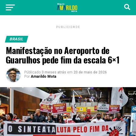
PUBLICIDADE
BRASIL
Manifestação no Aeroporto de
Guarulhos pede fim da escala 6×1
Públicado
3 meses atrás
em
20 de maio de 2026
Por
Amarildo Mota