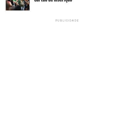
PUBLICIDADE
Manifestantes no Aeroporto de Guarulhos nesta
quarta-feira (20). Foto:
Murilo Raggio/Siemaco-SP
>> Siga o canal da
Agência Brasil
no WhatsApp
Jornadas exaustivas
Segundo os sindicatos, o ato serviu também para
denunciar jornadas consideradas exaustivas e
cobrar por mudanças nas relações de trabalho.
“A 6×1 é uma jornada que
prejudica muito o