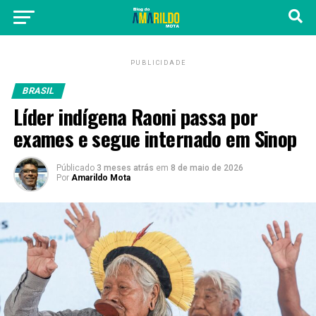
PUBLICIDADE
BRASIL
Líder indígena Raoni passa por
exames e segue internado em Sinop
Públicado
3 meses atrás
em
8 de maio de 2026
Por
Amarildo Mota