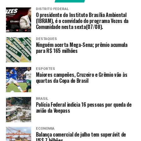
alterações em relação aos anteriores.
DISTRITO FEDERAL
O presidente do Instituto Brasília Ambiental
Há previsão de alta nos próximos dias, porém sem data
(IBRAM), é o convidado do programa Vozes da
Comunidade nesta sexta(07/08).
definida.
DESTAQUES
Fonte:
Agência Brasil
Ninguém acerta Mega-Sena; prêmio acumula
para R$ 165 milhões
TAGS
ESPORTES
Maiores campeões, Cruzeiro e Grêmio vão às
PRÓXIMO
Com check-in digital, hóspede pode chegar a hotel com
quartas da Copa do Brasil
ficha preenchida
RECENTES
BRASIL
Mega-Sena sorteia prêmio acumulado em R$ 36 milhões
Polícia Federal indicia 16 pessoas por queda de
nesta quinta-feira
avião da Voepass
ECONOMIA
Amarildo Mota
Balança comercial de julho tem superávit de
US$ 7 bilhões