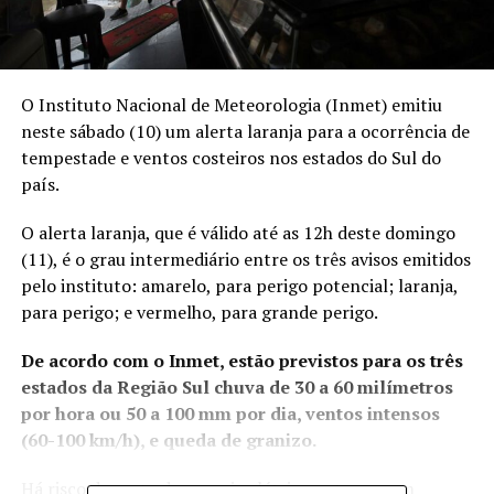
O Instituto Nacional de Meteorologia (Inmet) emitiu
neste sábado (10) um alerta laranja para a ocorrência de
tempestade e ventos costeiros nos estados do Sul do
país.
O alerta laranja, que é válido até as 12h deste domingo
(11), é o grau intermediário entre os três avisos emitidos
pelo instituto: amarelo, para perigo potencial; laranja,
para perigo; e vermelho, para grande perigo.
De acordo com o Inmet, estão previstos para os três
estados da Região Sul chuva de 30 a 60 milímetros
por hora ou 50 a 100 mm por dia, ventos intensos
(60-100 km/h), e queda de granizo.
Há risco de corte de energia elétrica, estragos em