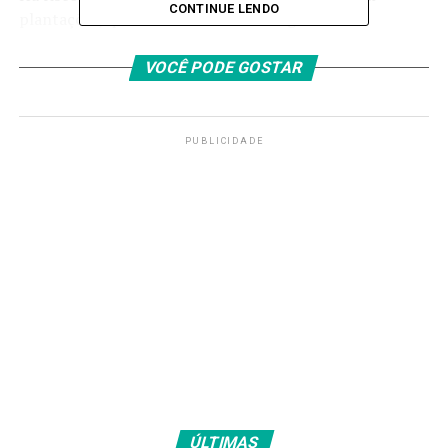
CONTINUE LENDO
plantações, queda de árvores e de alagamentos.
Na região da Lagoa dos Patos, no Rio Grande do Sul,
VOCÊ PODE GOSTAR
ocorrerá Intensificação dos ventos nas regiões
litorâneas, movimentando dunas de areia sobre
construções na orla.
PUBLICIDADE
Segundo o Inmet, em caso de rajadas de vento, a
orientação é não se abrigar debaixo de árvores e não
estacionar veículos próximos a torres de
transmissão e placas de propaganda.
É recomendado
também evitar usar aparelhos eletrônicos ligados à
tomada.
Caso necessário, a Defesa Civil pode ser acionada pelo
telefone 199 e o Corpo de Bombeiros, 193
ÚLTIMAS