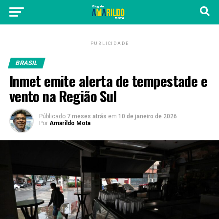
PUBLICIDADE
BRASIL
Inmet emite alerta de tempestade e
vento na Região Sul
Públicado
7 meses atrás
em
10 de janeiro de 2026
Por
Amarildo Mota