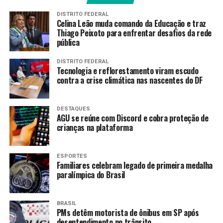
DISTRITO FEDERAL
Celina Leão muda comando da Educação e traz
Fonte:
Agência Brasil
Thiago Peixoto para enfrentar desafios da rede
pública
TAGS
DISTRITO FEDERAL
Tecnologia e reflorestamento viram escudo
PRÓXIMO
contra a crise climática nas nascentes do DF
Cidade do Paraná é atingida por ventos fortes de até
180 km/h
DESTAQUES
RECENTES
AGU se reúne com Discord e cobra proteção de
Ministro anuncia renovações automáticas de CNH para
crianças na plataforma
bons motoristas
ESPORTES
Familiares celebram legado de primeira medalha
Amarildo Mota
paralímpica do Brasil
BRASIL
PMs detêm motorista de ônibus em SP após
desentendimento no trânsito