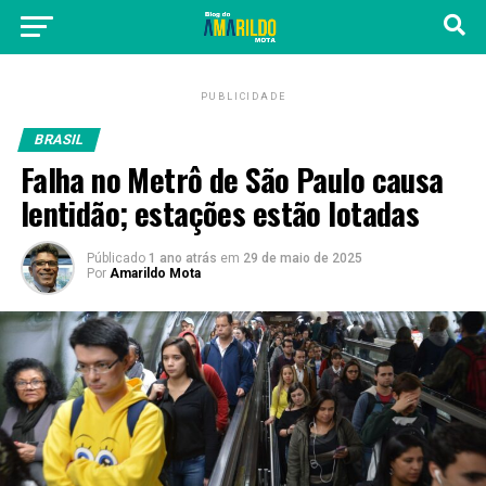
PUBLICIDADE
BRASIL
Falha no Metrô de São Paulo causa
lentidão; estações estão lotadas
Públicado
1 ano atrás
em
29 de maio de 2025
Por
Amarildo Mota