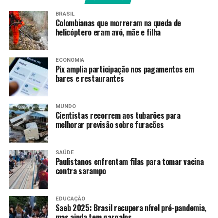
indevidos nos Correios
BRASIL
RECENTES
Colombianas que morreram na queda de
Mega-Sena não tem ganhadores e prêmio acumula em
helicóptero eram avó, mãe e filha
R$ 11 milhões
ECONOMIA
Pix amplia participação nos pagamentos em
Amarildo Mota
bares e restaurantes
MUNDO
Cientistas recorrem aos tubarões para
melhorar previsão sobre furacões
SAÚDE
Paulistanos enfrentam filas para tomar vacina
contra sarampo
EDUCAÇÃO
Saeb 2025: Brasil recupera nível pré-pandemia,
mas ainda tem gargalos