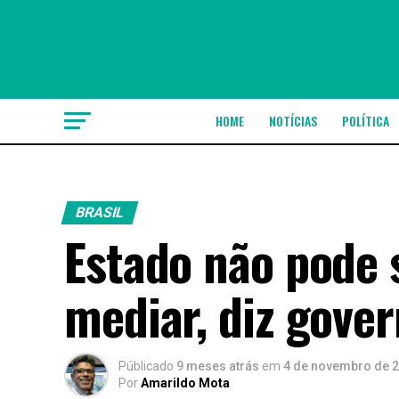
HOME
NOTÍCIAS
POLÍTICA
BRASIL
Estado não pode 
mediar, diz gove
Públicado
9 meses atrás
em
4 de novembro de 
Por
Amarildo Mota