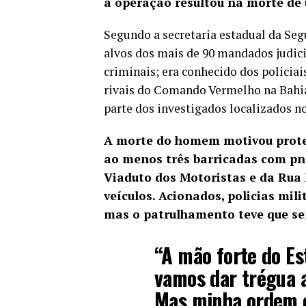
a operação resultou na morte d
Segundo a secretaria estadual da Se
alvos dos mais de 90 mandados judic
criminais; era conhecido dos policiai
rivais do Comando Vermelho na Bahia,
parte dos investigados localizados n
A morte do homem motivou protes
ao menos três barricadas com pn
Viaduto dos Motoristas e da Rua 
veículos. Acionados, policias mil
mas o patrulhamento teve que ser
“A mão forte do Es
vamos dar trégua a
Mas minha ordem é