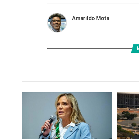
Amarildo Mota
V