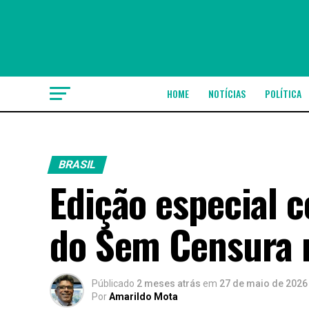
HOME
NOTÍCIAS
POLÍTICA
BRASIL
Edição especial 
do Sem Censura n
Públicado
2 meses atrás
em
27 de maio de 2026
Por
Amarildo Mota