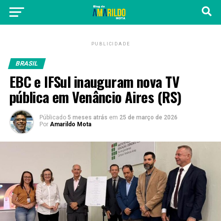
PUBLICIDADE
BRASIL
EBC e IFSul inauguram nova TV
pública em Venâncio Aires (RS)
Públicado
5 meses atrás
em
25 de março de 2026
Por
Amarildo Mota