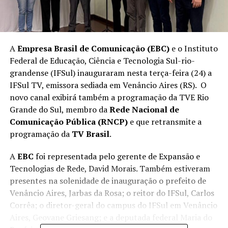
A
Empresa Brasil de Comunicação (EBC)
e o Instituto
Federal de Educação, Ciência e Tecnologia Sul-rio-
grandense (IFSul) inauguraram nesta terça-feira (24) a
IFSul TV, emissora sediada em Venâncio Aires (RS). O
novo canal exibirá também a programação da TVE Rio
Grande do Sul, membro da
Rede Nacional de
Comunicação Pública (RNCP)
e que retransmite a
programação da
TV Brasil
.
A
EBC
foi representada pelo gerente de Expansão e
Tecnologias de Rede, David Morais. Também estiveram
presentes na solenidade de inauguração o prefeito de
Venâncio Aires, Jarbas da Rosa; o reitor do IFSul, Carlos
Corrêa; o diretor-geral do campus do IFSul em Venâncio
Aires, Geovane Griesang; e a deputada federal Maria do