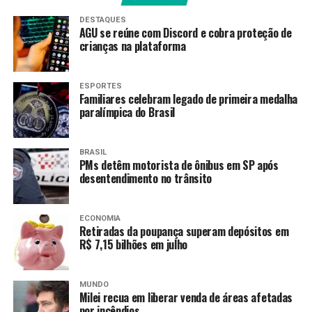
programa coordenado pelo Ministério das
DESTAQUES
AGU se reúne com Discord e cobra proteção de
Comunicações com o objetivo de ampliar o acesso à
crianças na plataforma
televisão digital aberta e gratuita em todo o país. A
implantação da emissora contou com investimento
federal de R$ 430 mil em equipamentos e infraestrutura
ESPORTES
Familiares celebram legado de primeira medalha
de transmissão das duas redes de comunicação pública:
paralímpica do Brasil
RNCP e Rede Legislativa.
Instalada em Venâncio Aires, município com
BRASIL
aproximadamente 68 mil habitantes e conhecido como a
PMs detêm motorista de ônibus em SP após
desentendimento no trânsito
Capital Nacional do Chimarrão, a nova emissora
representa um marco para a região dos Vales do Rio
Grande do Sul. Com a entrada em operação, a população
ECONOMIA
venâncio-airense passa a contar com sinal digital de alta
Retiradas da poupança superam depósitos em
R$ 7,15 bilhões em julho
qualidade e poderá assistir à programação da
TV
Brasil
pelo canal 2.1 e aos canais da Rede
Legislativa pelo canal 9.
MUNDO
Milei recua em liberar venda de áreas afetadas
por incêndios