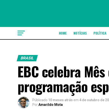
HOME
NOTÍCIAS
POLÍTICA
BRASIL
EBC celebra Mês
programação esp
Públicado
10 meses atrás
em
4 de outubro de 2
Por
Amarildo Mota