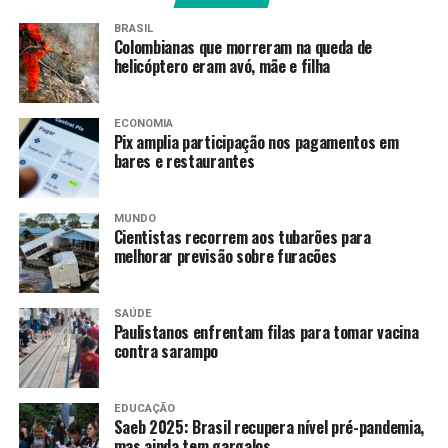
de muros e quatro quedas de árvores, além de 12
BRASIL
pontos de alagamento severo.
Colombianas que morreram na queda de
helicóptero eram avó, mãe e filha
Também houve dois transbordamentos, nos rios Barra
Mansa e Bocaina, e o desabamento de uma ponte.
ECONOMIA
Pix amplia participação nos pagamentos em
As regiões mais afetadas incluem os bairros Nova
bares e restaurantes
Esperança, Boa Sorte, São Luiz, Piteiras, Siderlândia,
Jardim América, Saudade, Santa Clara, Goiabal, São
MUNDO
Judas, Monte Cristo, Abelhas e o Centro.
Cientistas recorrem aos tubarões para
melhorar previsão sobre furacões
Em casos de emergência ou risco iminente, a Defesa
Civil orienta que a população deve entrar em
SAÚDE
contato pelos canais oficiais: telefone 199 ou
Paulistanos enfrentam filas para tomar vacina
WhatsApp (24) 98121-3427.
contra sarampo
Choques elétricos em
EDUCAÇÃO
Saeb 2025: Brasil recupera nível pré-pandemia,
Copacabana
mas ainda tem gargalos