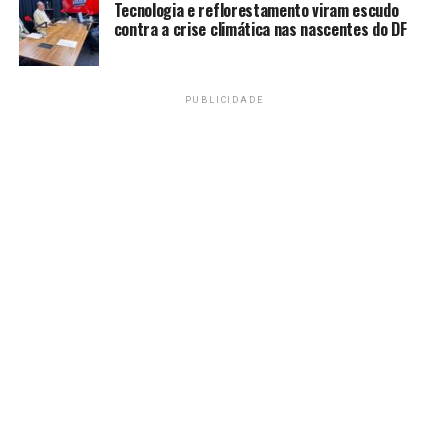
Tecnologia e reflorestamento viram escudo
dos contratantes.
contra a crise climática nas nascentes do DF
Na ação, o MP destaca que os impactados pelos danos
ambientais e sociais, em diversos municípios e áreas, são,
PUBLICIDADE
em sua maior parte, brasileiros de baixa renda e com
pouco acesso à informação jurídica.
O conteúdo completo da ação civil pública pode ser
acessado na internet
.
Escritórios de advocacia
A Pogust Goodhead Law LTD (PGMBM) é um escritório
de advocacia localizado em Londres, que propôs ação
coletiva contra a BHP Billiton, representando mais de
700 mil brasileiros impactados pela tragédia ambiental,
alegando responsabilidade civil da empresa pelo
desastre.