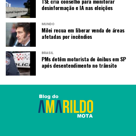
TSE cria conselho para monitorar
abastecidos com a água do rio.
desinformação e IA nas eleições
>>Saiba a linha do tempo da tragédia de Mariana (MG)
MUNDO
Milei recua em liberar venda de áreas
Fonte:
Agência Brasil
afetadas por incêndios
BRASIL
TAGS
PMs detêm motorista de ônibus em SP
PRÓXIMO
após desentendimento no trânsito
Mega-Sena acumula novamente e prêmio principal vai
para R$ 100 milhões
RECENTES
Sub-registro de nascimento cai para 1,05% em 2023, o
menor desde 2015
Amarildo Mota