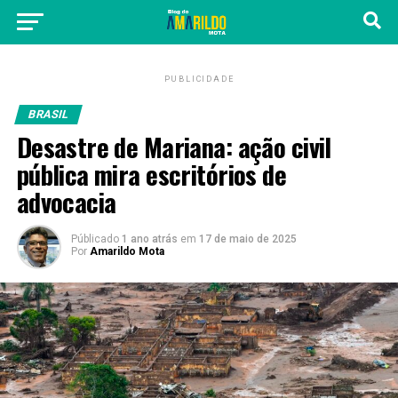
PUBLICIDADE
BRASIL
Desastre de Mariana: ação civil
pública mira escritórios de
advocacia
Públicado
1 ano atrás
em
17 de maio de 2025
Por
Amarildo Mota