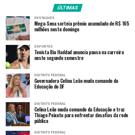
entre as cláusulas contratuais abusivas estão:
ÚLTIMAS
· cobrança de honorários sobre indenizações obtidas
DESTAQUES
no Brasil, inclusive aquelas decorrentes de acordos nos
Mega-Sena sorteia prêmio acumulado de R$ 165
milhões neste domingo
quais o escritório não atuou;
· restrições à rescisão contratual pelos atingidos;
ESPORTES
Tenista Bia Haddad anuncia pausa na carreira
· previsão de pagamento ao escritório mesmo em
neste segundo semestre
caso de desistência da ação inglesa;
DISTRITO FEDERAL
· divulgação de campanhas que desaconselham a
Governadora Celina Leão muda comando da
adesão dos atingidos aos programas de indenização no
Educação do DF
Brasil.
A promotoria ainda aponta que a Pogust Goodhead
DISTRITO FEDERAL
Celina Leão muda comando da Educação e traz
LTD impôs cláusula de foro exclusivo na Inglaterra
Thiago Peixoto para enfrentar desafios da rede
e previsão de arbitragem em Londres, na língua
pública
inglesa. Esta prática é considerada abusiva e
incompatível com a condição de vulnerabilidade
DISTRITO FEDERAL