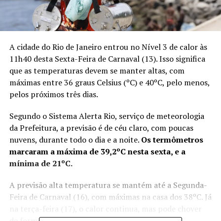
A cidade do Rio de Janeiro entrou no Nível 3 de calor às
11h40 desta Sexta-Feira de Carnaval (13). Isso significa
que as temperaturas devem se manter altas, com
máximas entre 36 graus Celsius (ºC) e 40ºC, pelo menos,
pelos próximos três dias.
Segundo o Sistema Alerta Rio, serviço de meteorologia
da Prefeitura, a previsão é de céu claro, com poucas
nuvens, durante todo o dia e a noite.
Os termômetros
marcaram a máxima de 39,2ºC nesta sexta, e a
mínima de 21ºC.
A previsão alta temperatura se mantém até a Segunda-
Feira de Carnaval (16), com máximas na casa dos 38ºC. Já
na terça-feira (17), o calor continua, mas pode chover
de forma isolada durante a tarde e a noite.