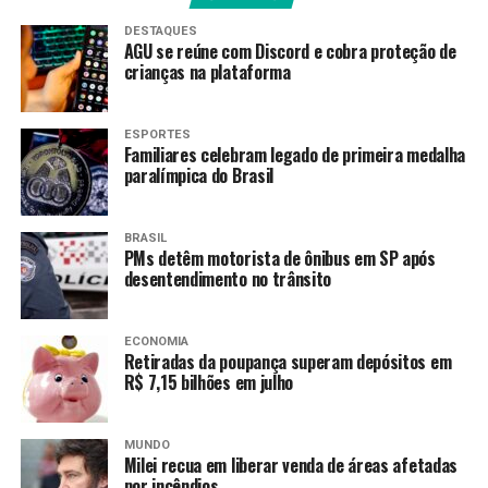
Em caso de mal-estar, tontura ou outros sintomas
DESTAQUES
AGU se reúne com Discord e cobra proteção de
provocados pelo estresse térmico, a Secretaria também
crianças na plataforma
recomenda a ida a uma unidade de saúde.
Todos os serviços que funcionam 24 horas, como as
ESPORTES
Familiares celebram legado de primeira medalha
UPAs, hospitais e centros de emergência regional vão
paralímpica do Brasil
funcionar ininterruptamente durante o carnaval.
Fonte:
Agência Brasil
BRASIL
PMs detêm motorista de ônibus em SP após
desentendimento no trânsito
TAGS
ECONOMIA
PRÓXIMO
Retiradas da poupança superam depósitos em
Morre José Álvaro Moisés, intelectual fundador do PT
R$ 7,15 bilhões em julho
RECENTES
PRF intensifica fiscalização contra embriaguez ao
volante no carnaval
MUNDO
Milei recua em liberar venda de áreas afetadas
por incêndios