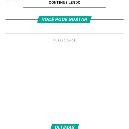
CONTINUE LENDO
A escala de calor da cidade do Rio vai de 1 a 5. Como o
nível 3 já indica temperaturas altas constantes,
a
VOCÊ PODE GOSTAR
Secretaria Municipal de Saúde recomenda alguns
cuidados:
PUBLICIDADE
Aumentar a ingestão de água ou de sucos de
frutas naturais, mesmo sem ter sede;
Consumir alimentos leves como frutas e saladas;
Utilizar roupas leves e frescas;
Evitar bebidas alcoólicas e com elevado teor de
açúcar;
Evitar a exposição direta ao sol, em especial, de
10h às 16h;
Utilizar protetor solar
Redobrar os cuidados com as crianças.
ÚLTIMAS