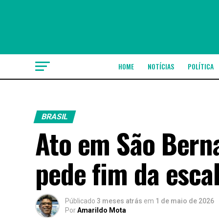
HOME
NOTÍCIAS
POLÍTICA
BRASIL
Ato em São Berna
pede fim da esca
Públicado
3 meses atrás
em
1 de maio de 2026
Por
Amarildo Mota