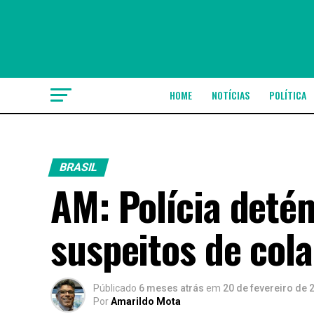
HOME
NOTÍCIAS
POLÍTICA
BRASIL
AM: Polícia deté
suspeitos de col
Públicado
6 meses atrás
em
20 de fevereiro de 
Por
Amarildo Mota