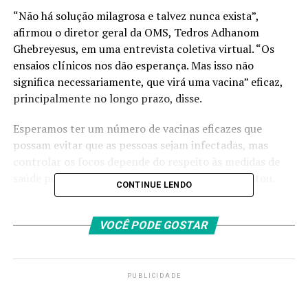
“Não há solução milagrosa e talvez nunca exista”,
afirmou o diretor geral da OMS, Tedros Adhanom
Ghebreyesus, em uma entrevista coletiva virtual. “Os
ensaios clínicos nos dão esperança. Mas isso não
significa necessariamente, que virá uma vacina” eficaz,
principalmente no longo prazo, disse.
Esperamos ter um número de vacinas eficazes que
possam evitar que as pessoas sejam infectadas, mas
controlar os focos depende do respeito às medidas de
saúde pública e do “compromisso político”, apontou.
CONTINUE LENDO
O comitê de emergência da OMS foi muito claro: quando
os líderes trabalham de maneira muito estreita com as
VOCÊ PODE GOSTAR
populações, essa doença pode ser controlada”,
ressaltou.
PUBLICIDADE
“Devemos conter os surtos, testar, isolar e tratar
pacientes, procurar colocar em quarentena seus