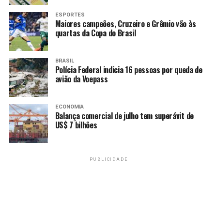
um epidemiologista e um especialista em saúhde animal
ESPORTES
à China, para um estudo sobre a origem do vírus que
Maiores campeões, Cruzeiro e Grêmio vão às
apareceu na China no final de 2019.
quartas da Copa do Brasil
BRASIL
TAGS
Polícia Federal indicia 16 pessoas por queda de
avião da Voepass
PRÓXIMO
“Retorno das aulas presenciais da rede pública do DF
será obrigatória”.
ECONOMIA
Balança comercial de julho tem superávit de
RECENTES
US$ 7 bilhões
VOLTA ÀS AULAS: CIÊNCIA AFIRMA QUE RETORNO É
POSSÍVEL, DESDE QUE COM SEGURANÇA.
PUBLICIDADE
Amarildo Mota