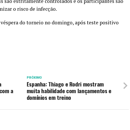
 são estritamente controlados e os participantes são
zar o risco de infecção.
a véspera do torneio no domingo, após teste positivo
PRÓXIMO
a
Espanha: Thiago e Rodri mostram
 com a
muita habilidade com lançamentos e
domínios em treino