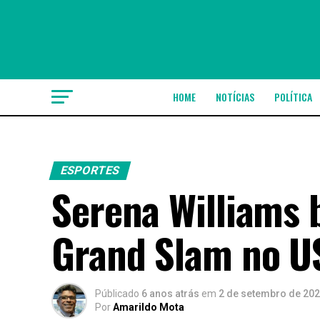
HOME
NOTÍCIAS
POLÍTICA
ESPORTES
Serena Williams 
Grand Slam no U
Públicado
6 anos atrás
em
2 de setembro de 20
Por
Amarildo Mota