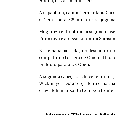
Hibino, nº 78, em dois sets.
A espanhola, campeã em Roland Garr
6-4 em 1 hora e 29 minutos de jogo n
Muguruza enfrentará na segunda fase 
Pironkova e a russa Liudmila Samson
Na semana passada, um desconforto n
competir no torneio de Cincinatti q
prelúdio para o US Open.
A segunda cabeça de chave feminina, 
Wickmayer nesta terça-feira e, na ch
chave Johanna Konta tem pela frente