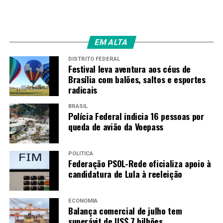
Fonte:
Gazeta Esportiva
EM ALTA
TAGS
DISTRITO FEDERAL
PRÓXIMO
Festival leva aventura aos céus de
Tottenham contrata o lateral irlandês Matt Doherty
Brasília com balões, saltos e esportes
radicais
RECENTES
Cuidado com o Garfo de Ouro – Gírias do Tênis –
Episódio 3
BRASIL
Polícia Federal indicia 16 pessoas por
queda de avião da Voepass
Amarildo Mota
POLÍTICA
Federação PSOL-Rede oficializa apoio à
candidatura de Lula à reeleição
ECONOMIA
Balança comercial de julho tem
superávit de US$ 7 bilhões