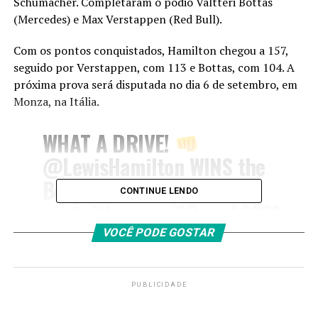
Schumacher. Completaram o pódio Valtteri Bottas
(Mercedes) e Max Verstappen (Red Bull).
Com os pontos conquistados, Hamilton chegou a 157,
seguido por Verstappen, com 113 e Bottas, com 104. A
próxima prova será disputada no dia 6 de setembro, em
Monza, na Itália.
WHAT A DRIVE!
@LewisHamilton
WINS the
Belgian GP!
CONTINUE LENDO
pic.twitter.com/2PggsA9S21
VOCÊ PODE GOSTAR
— Mercedes-AMG F1
(@MercedesAMGF1)
PUBLICIDADE
August 30, 2020